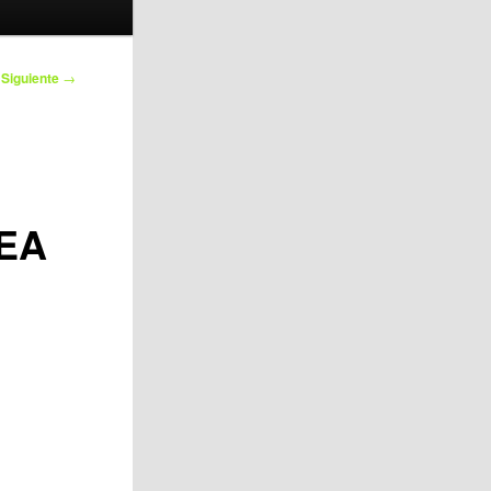
egador de
Siguiente
→
artículos
EA