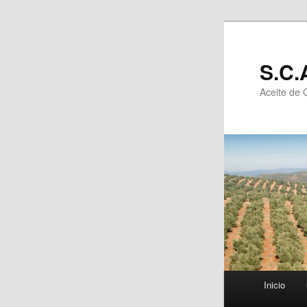
S.C.
Aceite de 
Menú principal
Inicio
Ir al co
Ir al c